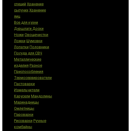
специй
Хранение
сыпучих
Хранение
яиц
Все для кухни
Дуршлаги
Доски
Ножи
Овощечистки
Ложки
Шумовки
Лопатки
Половники
Посуда для СВЧ
Металлические
изделия
Разное
Приспособления
Термосервирователи
Пастоварки
Измельчители
Карусели
Мандолины
Маринадницы
Омлетницы
Пароварки
Рисоварки
Ручные
комбайны