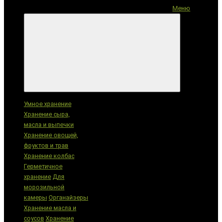
Меню
Категории
Умное хранение
Хранение сыра,
масла и выпечки
Хранение овощей,
фруктов и трав
Хранение колбас
Герметичное
хранение
Для
морозильной
камеры
Органайзеры
Хранение масла и
соусов
Хранение