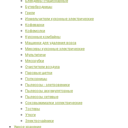
Блендеры стационарные
Бутербродницы
Грили
Измельчители кухонные электрические
Кофеварки
Кофемолки
Кухонные комбайны
Машинки для удаления ворса
Миксеры кухонные электрические
Мультипечи
Мясорубки
Очистители воздуха
Паровые щетки
Попкорницы
Пылесосы - элетровеники
Пылесосы аккумуляторные
Пылесосы сетевые
Соковыжималки эллектрические
Тостеры
Утюги
Электрочайники
Умное хранение