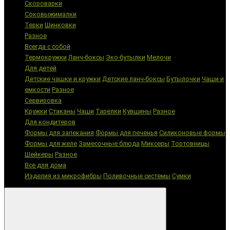
Скороварки
Соковыжималки
Терки
Шинковки
Разное
Всегда с собой
Термокружки
Ланч-боксы
Эко-бутылки
Мелочи
Для детей
Детские чашки и кружки
Детские ланч-боксы
Бутылочки
Чаши и
емкости
Разное
Сервировка
Кружки
Стаканы
Чаши
Тарелки
Кувшины
Разное
Для кондитеров
Формы для запекания
Формы для печенья
Силиконовые формы
Формы для желе
Замесочные блюда
Миксеры
Тортовницы
Шейкеры
Разное
Все для дома
Изделия из микрофибры
Поливочные системы
Сумки