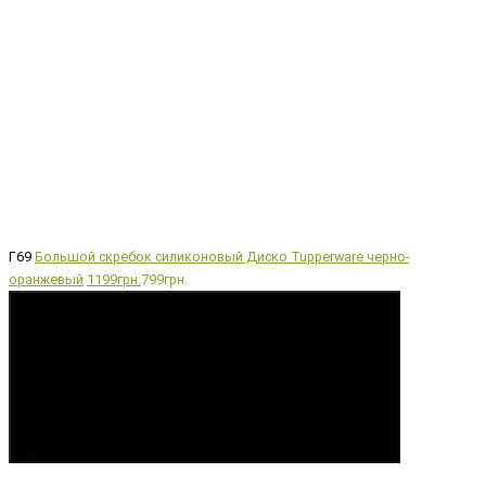
Г69
Большой скребок силиконовый Диско Tupperware черно-
оранжевый
1199грн.
799грн.
Купить