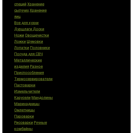
специй
Хранение
сыпучих
Хранение
яиц
Все для кухни
Дуршлаги
Доски
Ножи
Овощечистки
Ложки
Шумовки
Лопатки
Половники
Посуда для СВЧ
Металлические
изделия
Разное
Приспособления
Термосервирователи
Пастоварки
Измельчители
Карусели
Мандолины
Маринадницы
Омлетницы
Пароварки
Рисоварки
Ручные
комбайны