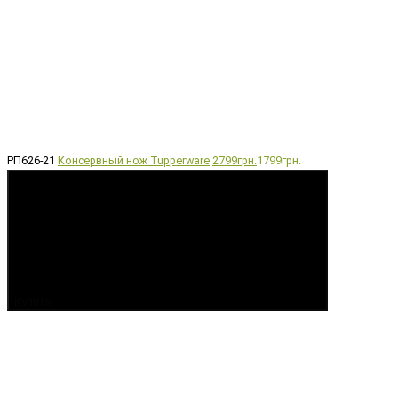
РП626-21
Консервный нож Tupperware
2799грн.
1799грн.
Купить