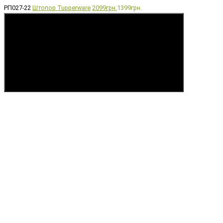
РП027-22
Штопор Tupperware
2099грн.
1399грн.
Купить