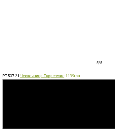
5/5
РП507-21
Чесночница Tupperware
1199грн.
Купить