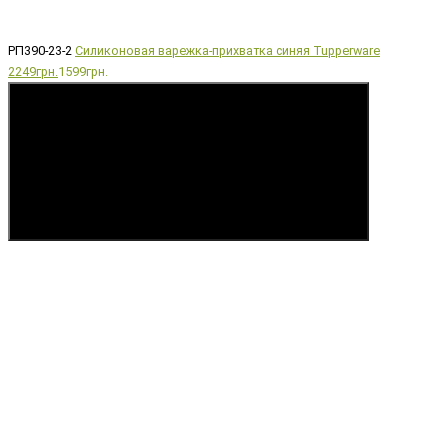
РП390-23-2
Силиконовая варежка-прихватка синяя Tupperware
2249грн.
1599грн.
Купить