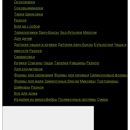
Скороварки
Соковыжималки
Терки
Шинковки
Разное
Всегда с собой
Термокружки
Ланч-боксы
Эко-бутылки
Мелочи
Для детей
Детские чашки и кружки
Детские ланч-боксы
Бутылочки
Чаши и
емкости
Разное
Сервировка
Кружки
Стаканы
Чаши
Тарелки
Кувшины
Разное
Для кондитеров
Формы для запекания
Формы для печенья
Силиконовые формы
Формы для желе
Замесочные блюда
Миксеры
Тортовницы
Шейкеры
Разное
Все для дома
Изделия из микрофибры
Поливочные системы
Сумки