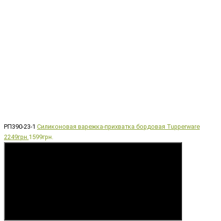
РП390-23-1
Силиконовая варежка-прихватка бордовая Tupperware
2249грн.
1599грн.
Купить