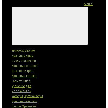
Меню
Категории
Умное хранение
Хранение сыра,
масла и выпечки
Хранение овощей,
фруктов и трав
Хранение колбас
Герметичное
хранение
Для
морозильной
камеры
Органайзеры
Хранение масла и
соусов
Хранение