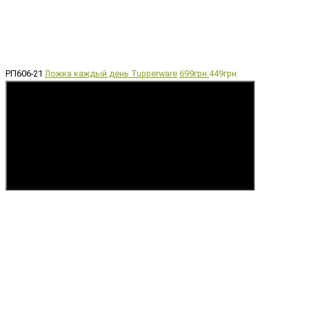
РП606-21
Ложка каждый день Tupperware
699грн.
449грн.
Купить