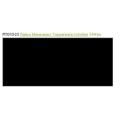
РП010-23
Лейка Мини-макс Tupperware голубая
249грн.
Купить