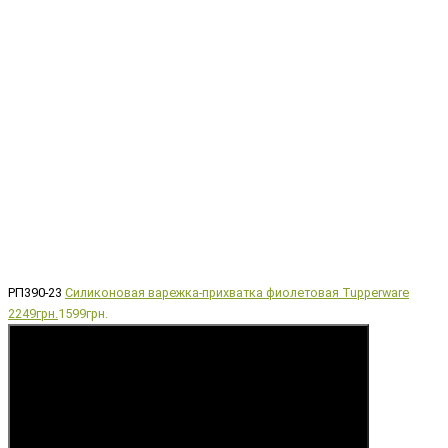
РП390-23
Силиконовая варежка-прихватка фиолетовая Tupperware
2249грн.
1599грн.