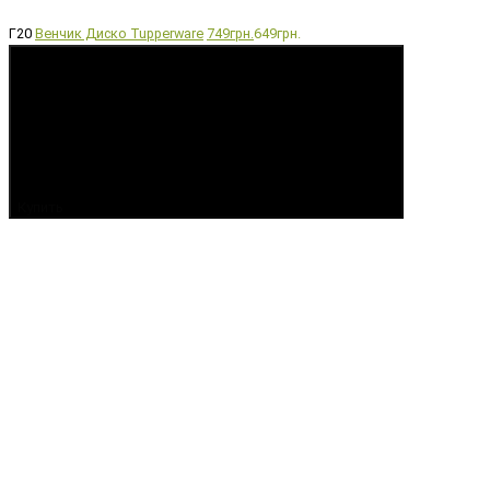
Г20
Венчик Диско Tupperware
749грн.
649грн.
Купить