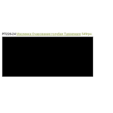
РП226-24
Масленка Очарование голубая Tupperware
549грн.
Купить