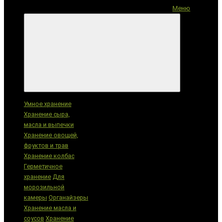
Меню
Категории
Умное хранение
Хранение сыра,
масла и выпечки
Хранение овощей,
фруктов и трав
Хранение колбас
Герметичное
хранение
Для
морозильной
камеры
Органайзеры
Хранение масла и
соусов
Хранение