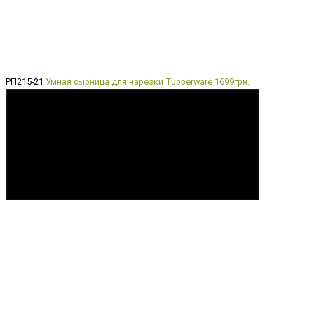
РП215-21
Умная сырница для нарезки Tupperware
1699грн.
Купить