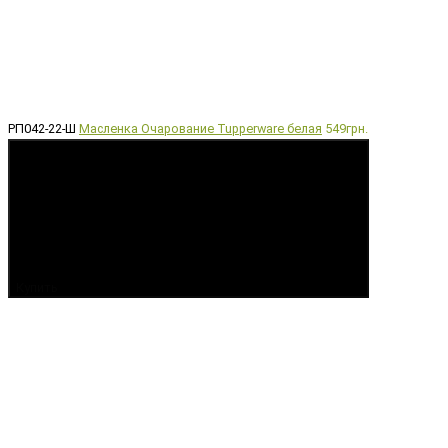
РП042-22-Ш
Масленка Очарование Tupperware белая
549грн.
Купить