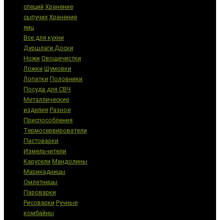
специй
Хранение
сыпучих
Хранение
яиц
Все для кухни
Дуршлаги
Доски
Ножи
Овощечистки
Ложки
Шумовки
Лопатки
Половники
Посуда для СВЧ
Металлические
изделия
Разное
Приспособления
Термосервирователи
Пастоварки
Измельчители
Карусели
Мандолины
Маринадницы
Омлетницы
Пароварки
Рисоварки
Ручные
комбайны