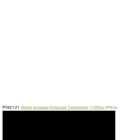
РП621-21
Умная сырница большая Tupperware
1199грн.
699грн.