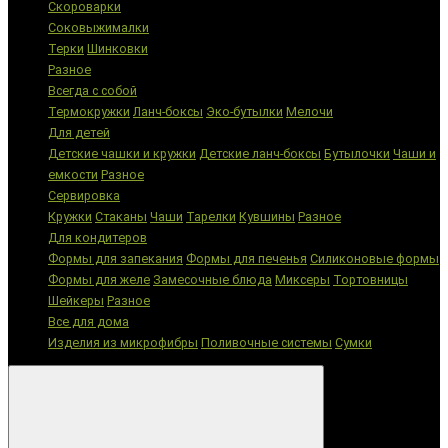
Скороварки
Соковыжималки
Терки
Шинковки
Разное
Всегда с собой
Термокружки
Ланч-боксы
Эко-бутылки
Мелочи
Для детей
Детские чашки и кружки
Детские ланч-боксы
Бутылочки
Чаши и
емкости
Разное
Сервировка
Кружки
Стаканы
Чаши
Тарелки
Кувшины
Разное
Для кондитеров
Формы для запекания
Формы для печенья
Силиконовые формы
Формы для желе
Замесочные блюда
Миксеры
Тортовницы
Шейкеры
Разное
Все для дома
Изделия из микрофибры
Поливочные системы
Сумки