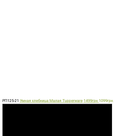
РП125-21
Умная хлебница Малая Tupperware
1499грн.
1099грн.