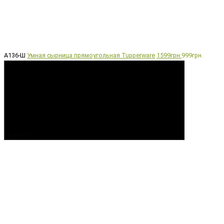
A136-Ш
Умная сырница прямоугольная Tupperware
1599грн.
999грн.
Купить