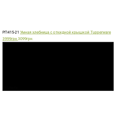
РП415-21
Умная хлебница с откидной крышкой Tupperware
3999грн.
3099грн.
Купить