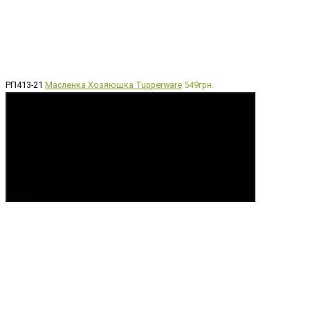
РП413-21
Масленка Хозяюшка Tupperware
549грн.
Купить