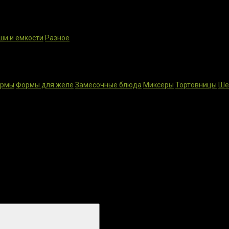
ши и емкости
Разное
ормы
Формы для желе
Замесочные блюда
Миксеры
Тортовницы
Ше