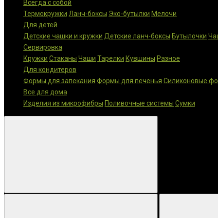
Всегда с собой
Термокружки
Ланч-боксы
Эко-бутылки
Мелочи
Для детей
Детские чашки и кружки
Детские ланч-боксы
Бутылочки
Ча
Сервировка
Кружки
Стаканы
Чаши
Тарелки
Кувшины
Разное
Для кондитеров
Формы для запекания
Формы для печенья
Силиконовые ф
Все для дома
Изделия из микрофибры
Поливочные системы
Сумки