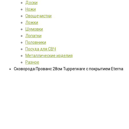
Доски
Ножи
Овощечистки
Ложки
Шумовки
Лопатки
Половники
Посуда для СВЧ
Металлические изделия
Разное
Сковорода Прованс 28см Tupperware с покрытием Eterna