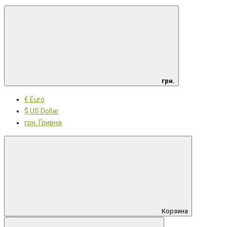
грн.
€ Euro
$ US Dollar
грн. Гривна
Корзина