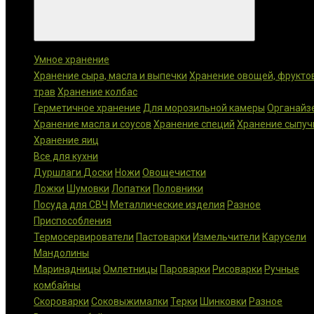
Категории
Умное хранение
Хранение сыра, масла и выпечки
Хранение овощей, фрукто
трав
Хранение колбас
Герметичное хранение
Для морозильной камеры
Органайз
Хранение масла и соусов
Хранение специй
Хранение сыпуч
Хранение яиц
Все для кухни
Дуршлаги
Доски
Ножи
Овощечистки
Ложки
Шумовки
Лопатки
Половники
Посуда для СВЧ
Металлические изделия
Разное
Приспособления
Термосервирователи
Пастоварки
Измельчители
Карусели
Мандолины
Маринадницы
Омлетницы
Пароварки
Рисоварки
Ручные
комбайны
Скороварки
Соковыжималки
Терки
Шинковки
Разное