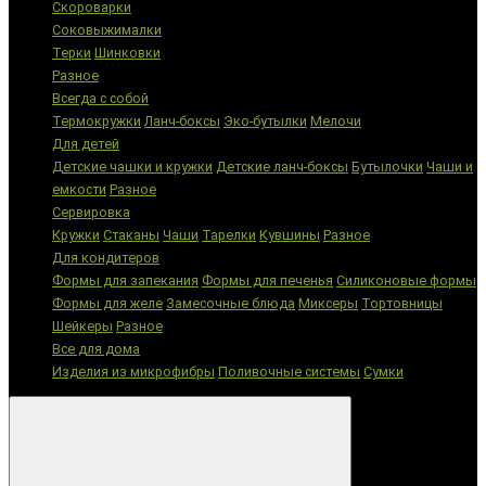
Скороварки
Соковыжималки
Терки
Шинковки
Разное
Всегда с собой
Термокружки
Ланч-боксы
Эко-бутылки
Мелочи
Для детей
Детские чашки и кружки
Детские ланч-боксы
Бутылочки
Чаши и
емкости
Разное
Сервировка
Кружки
Стаканы
Чаши
Тарелки
Кувшины
Разное
Для кондитеров
Формы для запекания
Формы для печенья
Силиконовые формы
Формы для желе
Замесочные блюда
Миксеры
Тортовницы
Шейкеры
Разное
Все для дома
Изделия из микрофибры
Поливочные системы
Сумки