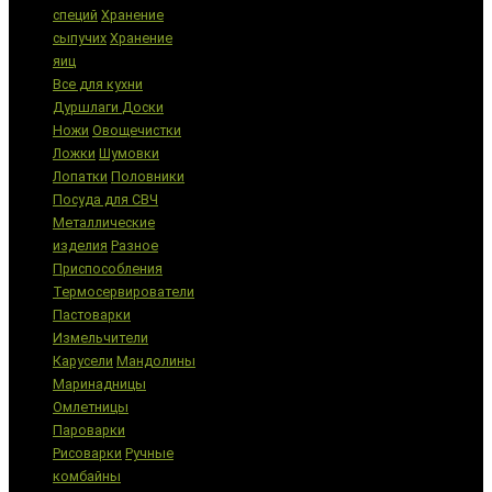
специй
Хранение
сыпучих
Хранение
яиц
Все для кухни
Дуршлаги
Доски
Ножи
Овощечистки
Ложки
Шумовки
Лопатки
Половники
Посуда для СВЧ
Металлические
изделия
Разное
Приспособления
Термосервирователи
Пастоварки
Измельчители
Карусели
Мандолины
Маринадницы
Омлетницы
Пароварки
Рисоварки
Ручные
комбайны