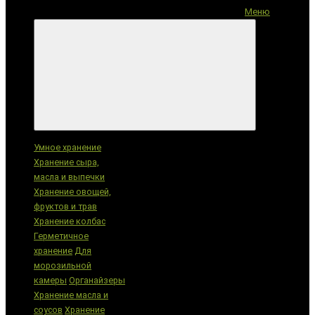
Меню
Категории
Умное хранение
Хранение сыра,
масла и выпечки
Хранение овощей,
фруктов и трав
Хранение колбас
Герметичное
хранение
Для
морозильной
камеры
Органайзеры
Хранение масла и
соусов
Хранение