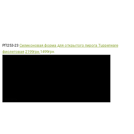
РП253-23
Силиконовая форма для открытого пирога Tupperware
фиолетовая
2199грн.
1499грн.
Купить