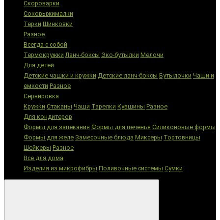
Скороварки
Соковыжималки
Терки
Шинковки
Разное
Всегда с собой
Термокружки
Ланч-боксы
Эко-бутылки
Мелочи
Для детей
Детские чашки и кружки
Детские ланч-боксы
Бутылочки
Чаши и
емкости
Разное
Сервировка
Кружки
Стаканы
Чаши
Тарелки
Кувшины
Разное
Для кондитеров
Формы для запекания
Формы для печенья
Силиконовые формы
Формы для желе
Замесочные блюда
Миксеры
Тортовницы
Шейкеры
Разное
Все для дома
Изделия из микрофибры
Поливочные системы
Сумки