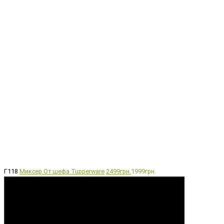
Г118
Миксер От шефа Tupperware
2499грн.
1999грн.