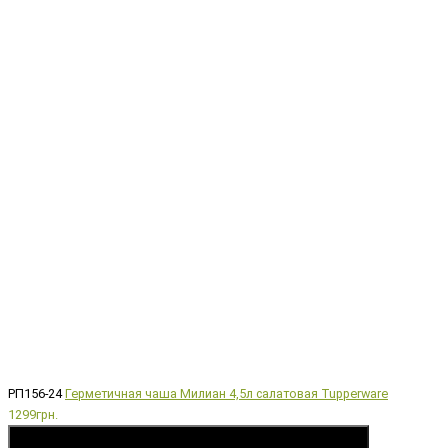
РП156-24
Герметичная чаша Милиан 4,5л салатовая Tupperware
1299грн.