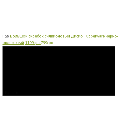
Г69
Большой скребок силиконовый Диско Tupperware черно-
оранжевый
1199грн.
799грн.
Купить