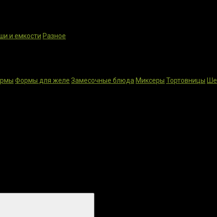
ши и емкости
Разное
ормы
Формы для желе
Замесочные блюда
Миксеры
Тортовницы
Ше