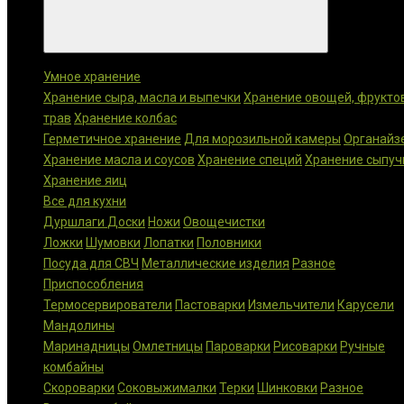
Категории
Умное хранение
Хранение сыра, масла и выпечки
Хранение овощей, фрукто
трав
Хранение колбас
Герметичное хранение
Для морозильной камеры
Органайз
Хранение масла и соусов
Хранение специй
Хранение сыпуч
Хранение яиц
Все для кухни
Дуршлаги
Доски
Ножи
Овощечистки
Ложки
Шумовки
Лопатки
Половники
Посуда для СВЧ
Металлические изделия
Разное
Приспособления
Термосервирователи
Пастоварки
Измельчители
Карусели
Мандолины
Маринадницы
Омлетницы
Пароварки
Рисоварки
Ручные
комбайны
Скороварки
Соковыжималки
Терки
Шинковки
Разное