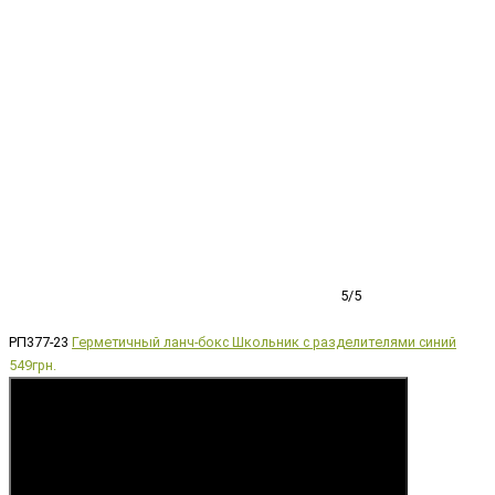
5/5
РП377-23
Герметичный ланч-бокс Школьник с разделителями синий
549грн.