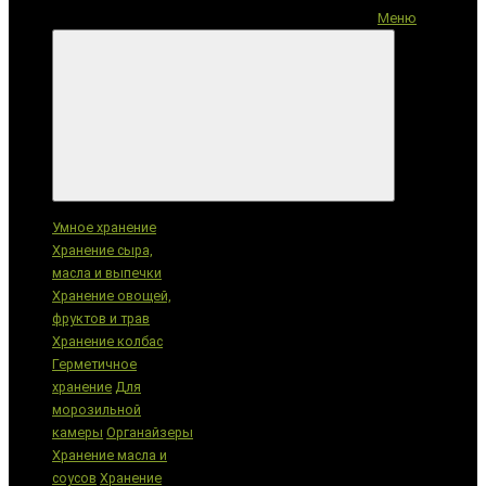
Меню
Категории
Умное хранение
Хранение сыра,
масла и выпечки
Хранение овощей,
фруктов и трав
Хранение колбас
Герметичное
хранение
Для
морозильной
камеры
Органайзеры
Хранение масла и
соусов
Хранение