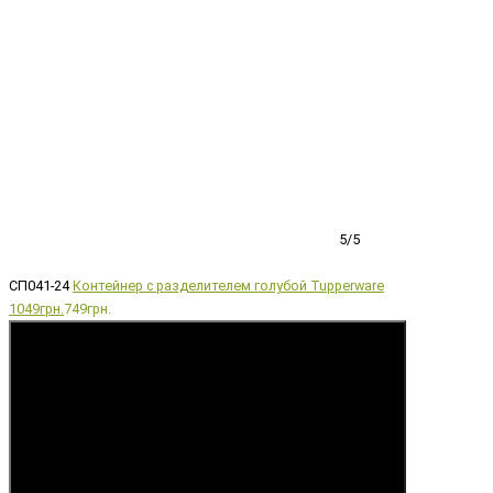
5/5
СП041-24
Контейнер с разделителем голубой Tupperware
1049грн.
749грн.
Купить