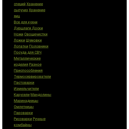
специй
Хранение
сыпучих
Хранение
яиц
Все для кухни
Дуршлаги
Доски
Ножи
Овощечистки
Ложки
Шумовки
Лопатки
Половники
Посуда для СВЧ
Металлические
изделия
Разное
Приспособления
Термосервирователи
Пастоварки
Измельчители
Карусели
Мандолины
Маринадницы
Омлетницы
Пароварки
Рисоварки
Ручные
комбайны