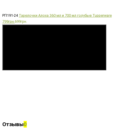
РП191-24
Тарелочки Алоха 360 мл и 700 мл голубые Tupperware
799грн.
699грн.
Купить
Отзывы
0