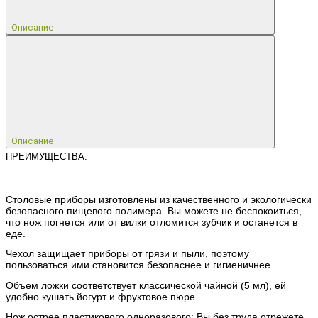
Описание
Описание
ПРЕИМУЩЕСТВА:
Столовые приборы изготовлены из качественного и экологически
безопасного пищевого полимера. Вы можете не беспокоиться,
что нож погнется или от вилки отломится зубчик и останется в
еде.
Чехол защищает приборы от грязи и пыли, поэтому
пользоваться ими становится безопаснее и гигиеничнее.
Объем ложки соответствует классической чайной (5 мл), ей
удобно кушать йогурт и фруктовое пюре.
Нож острее пластикового одноразового: Вы без труда отрежете