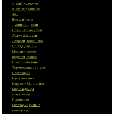
специй
Хранение
сыпучих
Хранение
яиц
Все для кухни
Дуршлаги
Доски
Ножи
Овощечистки
Ложки
Шумовки
Лопатки
Половники
Посуда для СВЧ
Металлические
изделия
Разное
Приспособления
Термосервирователи
Пастоварки
Измельчители
Карусели
Мандолины
Маринадницы
Омлетницы
Пароварки
Рисоварки
Ручные
комбайны