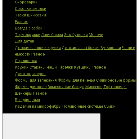
Скороварки
Соковыжималки
Терки
Шинковки
Разное
Всегда с собой
Термокружки
Ланч-боксы
Эко-бутылки
Мелочи
Для детей
Детские чашки и кружки
Детские ланч-боксы
Бутылочки
Чаши и
емкости
Разное
Сервировка
Кружки
Стаканы
Чаши
Тарелки
Кувшины
Разное
Для кондитеров
Формы для запекания
Формы для печенья
Силиконовые формы
Формы для желе
Замесочные блюда
Миксеры
Тортовницы
Шейкеры
Разное
Все для дома
Изделия из микрофибры
Поливочные системы
Сумки