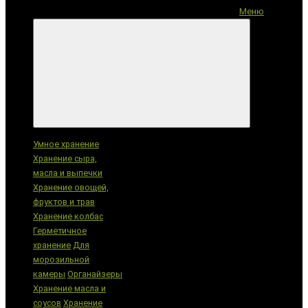
Меню
Категории
Умное хранение
Хранение сыра,
масла и выпечки
Хранение овощей,
фруктов и трав
Хранение колбас
Герметичное
хранение
Для
морозильной
камеры
Органайзеры
Хранение масла и
соусов
Хранение