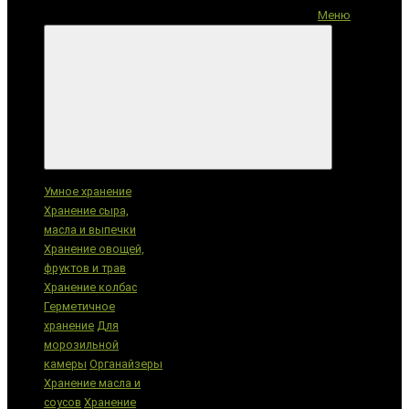
Меню
Категории
Умное хранение
Хранение сыра,
масла и выпечки
Хранение овощей,
фруктов и трав
Хранение колбас
Герметичное
хранение
Для
морозильной
камеры
Органайзеры
Хранение масла и
соусов
Хранение