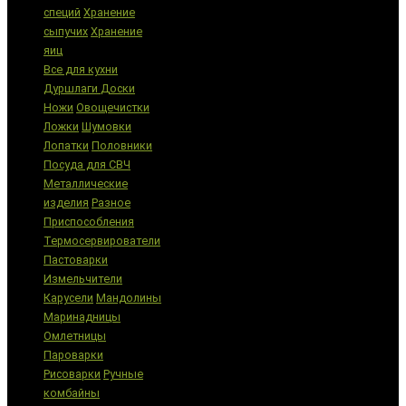
специй
Хранение
сыпучих
Хранение
яиц
Все для кухни
Дуршлаги
Доски
Ножи
Овощечистки
Ложки
Шумовки
Лопатки
Половники
Посуда для СВЧ
Металлические
изделия
Разное
Приспособления
Термосервирователи
Пастоварки
Измельчители
Карусели
Мандолины
Маринадницы
Омлетницы
Пароварки
Рисоварки
Ручные
комбайны