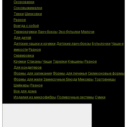
Скороварки
Соковыжималки
Терки
Шинковки
Разное
Всегда с собой
Термокружки
Ланч-боксы
Эко-бутылки
Мелочи
Для детей
Детские чашки и кружки
Детские ланч-боксы
Бутылочки
Чаши и
емкости
Разное
Сервировка
Кружки
Стаканы
Чаши
Тарелки
Кувшины
Разное
Для кондитеров
Формы для запекания
Формы для печенья
Силиконовые формы
Формы для желе
Замесочные блюда
Миксеры
Тортовницы
Шейкеры
Разное
Все для дома
Изделия из микрофибры
Поливочные системы
Сумки