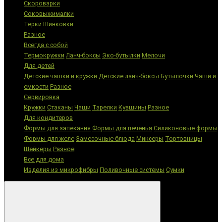
Скороварки
Соковыжималки
Терки
Шинковки
Разное
Всегда с собой
Термокружки
Ланч-боксы
Эко-бутылки
Мелочи
Для детей
Детские чашки и кружки
Детские ланч-боксы
Бутылочки
Чаши и
емкости
Разное
Сервировка
Кружки
Стаканы
Чаши
Тарелки
Кувшины
Разное
Для кондитеров
Формы для запекания
Формы для печенья
Силиконовые формы
Формы для желе
Замесочные блюда
Миксеры
Тортовницы
Шейкеры
Разное
Все для дома
Изделия из микрофибры
Поливочные системы
Сумки