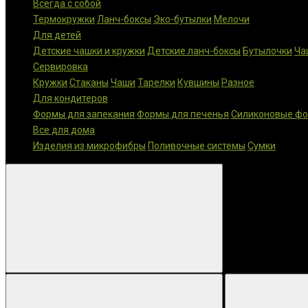
Всегда с собой
Термокружки
Ланч-боксы
Эко-бутылки
Мелочи
Для детей
Детские чашки и кружки
Детские ланч-боксы
Бутылочки
Ча
Сервировка
Кружки
Стаканы
Чаши
Тарелки
Кувшины
Разное
Для кондитеров
Формы для запекания
Формы для печенья
Силиконовые ф
Все для дома
Изделия из микрофибры
Поливочные системы
Сумки