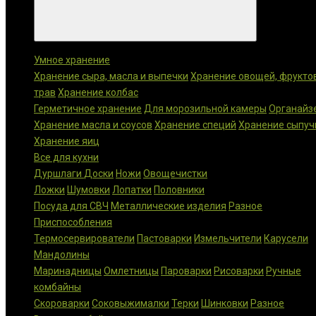
Категории
Умное хранение
Хранение сыра, масла и выпечки
Хранение овощей, фрукто
трав
Хранение колбас
Герметичное хранение
Для морозильной камеры
Органайз
Хранение масла и соусов
Хранение специй
Хранение сыпуч
Хранение яиц
Все для кухни
Дуршлаги
Доски
Ножи
Овощечистки
Ложки
Шумовки
Лопатки
Половники
Посуда для СВЧ
Металлические изделия
Разное
Приспособления
Термосервирователи
Пастоварки
Измельчители
Карусели
Мандолины
Маринадницы
Омлетницы
Пароварки
Рисоварки
Ручные
комбайны
Скороварки
Соковыжималки
Терки
Шинковки
Разное