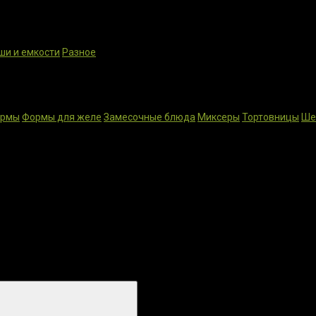
ши и емкости
Разное
ормы
Формы для желе
Замесочные блюда
Миксеры
Тортовницы
Ше