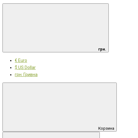
грн.
€ Euro
$ US Dollar
грн. Гривна
Корзина