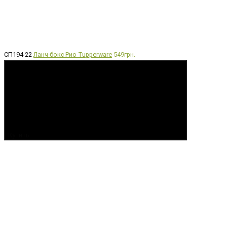
СП194-22
Ланч-бокс Рио Tupperware
549грн.
Купить