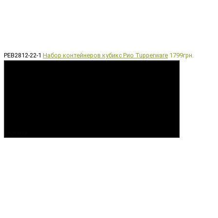
РЕВ2812-22-1
Набор контейнеров кубикс Рио Tupperware
1799грн.
Купить