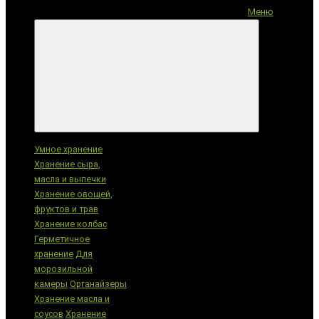
Меню
Категории
Умное хранение
Хранение сыра,
масла и выпечки
Хранение овощей,
фруктов и трав
Хранение колбас
Герметичное
хранение
Для
морозильной
камеры
Органайзеры
Хранение масла и
соусов
Хранение