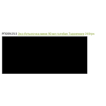
РП059-25-3
Эко-бутылочка мини 90 мл голубая Tupperware
265грн.
Купить