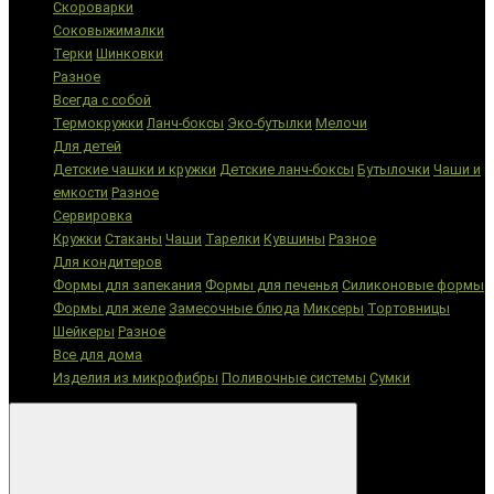
Скороварки
Соковыжималки
Терки
Шинковки
Разное
Всегда с собой
Термокружки
Ланч-боксы
Эко-бутылки
Мелочи
Для детей
Детские чашки и кружки
Детские ланч-боксы
Бутылочки
Чаши и
емкости
Разное
Сервировка
Кружки
Стаканы
Чаши
Тарелки
Кувшины
Разное
Для кондитеров
Формы для запекания
Формы для печенья
Силиконовые формы
Формы для желе
Замесочные блюда
Миксеры
Тортовницы
Шейкеры
Разное
Все для дома
Изделия из микрофибры
Поливочные системы
Сумки