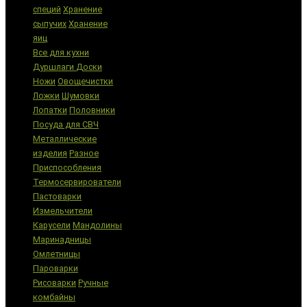
специй
Хранение
сыпучих
Хранение
яиц
Все для кухни
Дуршлаги
Доски
Ножи
Овощечистки
Ложки
Шумовки
Лопатки
Половники
Посуда для СВЧ
Металлические
изделия
Разное
Приспособления
Термосервирователи
Пастоварки
Измельчители
Карусели
Мандолины
Маринадницы
Омлетницы
Пароварки
Рисоварки
Ручные
комбайны