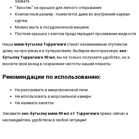
захвата
"Хвостик" на крышке для легкого открывания
Компактный размер - поместится даже во внутренний карман
куртки
Можно мыть в посудомоечной машине
Плотная крышка с кантом предотвращает проливание жидкости
Наша
мини-бутылка Tupperware
станет незаменимым спутником
дома, на прогулках и в путешествиях. Выбирая многоразовую
эко-
бутылку Tupperware 90 мл
, вы не только получаете удобство, но и
вносите свой вклад в сохранение чистоты нашей планеты.
Рекомендации по использованию:
Не разогревать в микроволновой печи
Не использовать в морозильной камере
Не наливать кипяток
Закажите
эко-бутылку мини 90 мл от Tupperware
прямо сейчас и
наслаждайтесь удобством в любой ситуации!