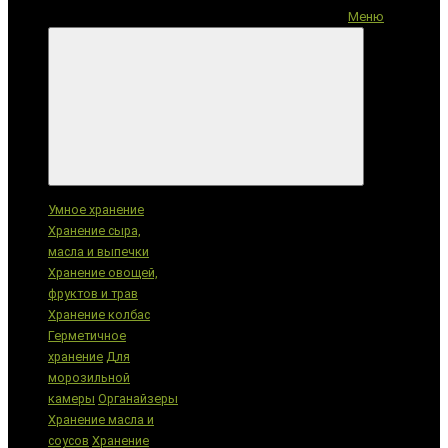
Меню
Категории
Умное хранение
Хранение сыра,
масла и выпечки
Хранение овощей,
фруктов и трав
Хранение колбас
Герметичное
хранение
Для
морозильной
камеры
Органайзеры
Хранение масла и
соусов
Хранение