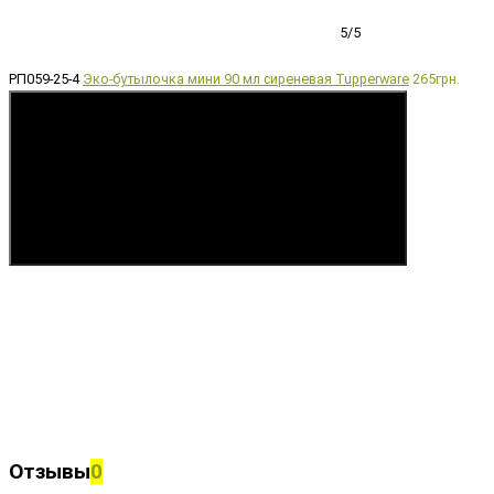
5/5
РП059-25-4
Эко-бутылочка мини 90 мл сиреневая Tupperware
265грн.
Купить
Отзывы
0