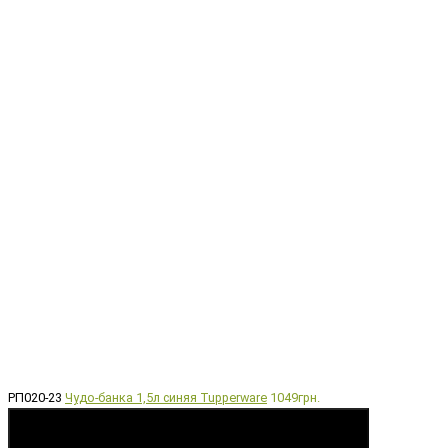
РП020-23
Чудо-банка 1,5л синяя Tupperware
1049грн.