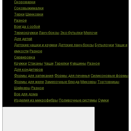
Скороварки
Соковыжималки
Терки
Шинковки
Разное
Всегда с собой
Термокружки
Ланч-боксы
Эко-бутылки
Мелочи
Для детей
Детские чашки и кружки
Детские ланч-боксы
Бутылочки
Чаши и
емкости
Разное
Сервировка
Кружки
Стаканы
Чаши
Тарелки
Кувшины
Разное
Для кондитеров
Формы для запекания
Формы для печенья
Силиконовые формы
Формы для желе
Замесочные блюда
Миксеры
Тортовницы
Шейкеры
Разное
Все для дома
Изделия из микрофибры
Поливочные системы
Сумки