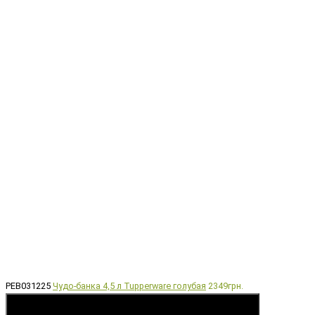
РЕВ031225
Чудо-банка 4,5 л Tupperware голубая
2349грн.