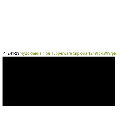
РП241-23
Чудо-банка 1,5л Tupperware бирюза
1249грн.
899грн.
Купить