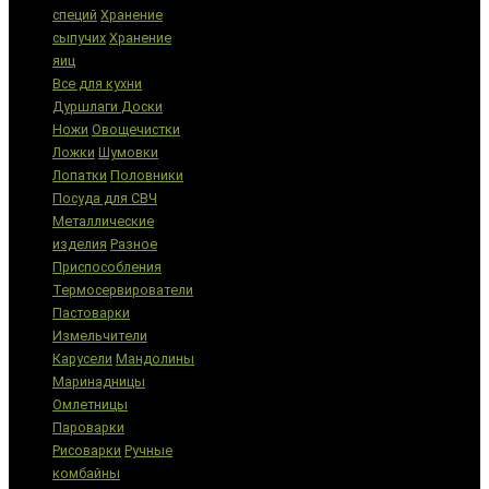
специй
Хранение
сыпучих
Хранение
яиц
Все для кухни
Дуршлаги
Доски
Ножи
Овощечистки
Ложки
Шумовки
Лопатки
Половники
Посуда для СВЧ
Металлические
изделия
Разное
Приспособления
Термосервирователи
Пастоварки
Измельчители
Карусели
Мандолины
Маринадницы
Омлетницы
Пароварки
Рисоварки
Ручные
комбайны