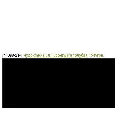
РП098-21-1
Чудо-банка 3л Tupperware голубая
1549грн.
Купить