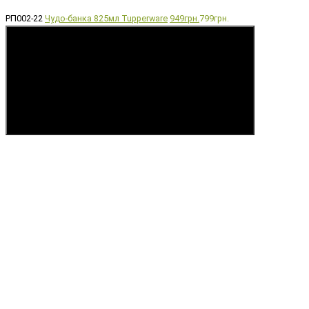
РП002-22
Чудо-банка 825мл Tupperware
949грн.
799грн.
Купить