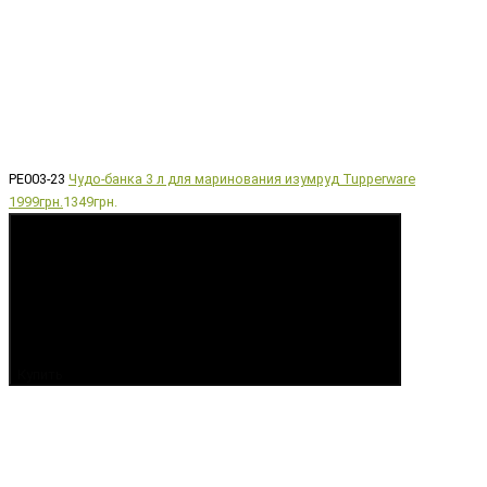
РЕ003-23
Чудо-банка 3 л для маринования изумруд Tupperware
1999грн.
1349грн.
Купить