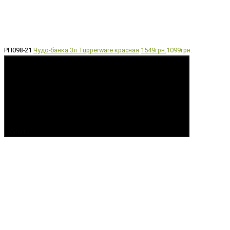
РП098-21
Чудо-банка 3л Tupperware красная
1549грн.
1099грн.
Купить