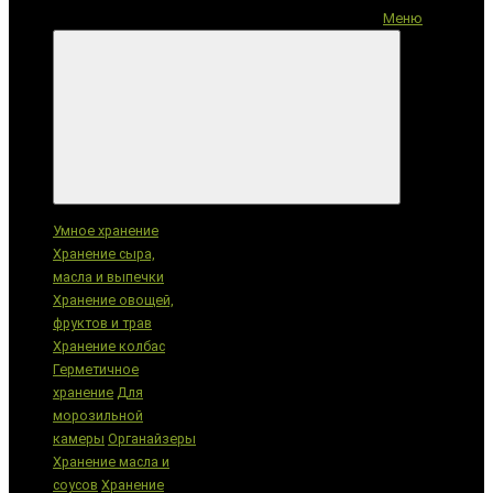
Меню
Категории
Умное хранение
Хранение сыра,
масла и выпечки
Хранение овощей,
фруктов и трав
Хранение колбас
Герметичное
хранение
Для
морозильной
камеры
Органайзеры
Хранение масла и
соусов
Хранение