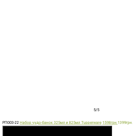
5/5
РП003-22
Набор чудо-банок 325мл и 825мл Tupperware
1598грн.
1399грн.