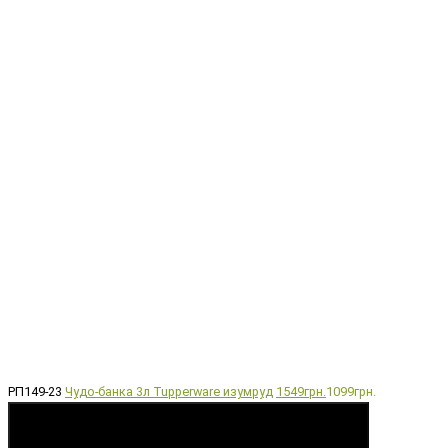
РП149-23
Чудо-банка 3л Tupperware изумруд
1549грн.
1099грн.